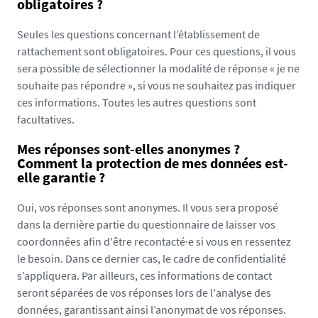
obligatoires
?
-
e
Seules les questions concernant l’établissement de
v
rattachement sont obligatoires. Pour ces questions, il vous
d
sera possible de sélectionner la modalité de réponse « je ne
-
souhaite pas répondre », si vous ne souhaitez pas indiquer
u
ces informations. Toutes les autres questions sont
-
facultatives.
n
e
Mes réponses sont-elles anonymes ?
Comment la protection de mes données est-
w
elle garantie ?
s
-
Oui, vos réponses sont anonymes. Il vous sera proposé
a
dans la dernière partie du questionnaire de laisser vos
g
coordonnées afin d'être recontacté·e si vous en ressentez
e
le besoin. Dans ce dernier cas, le cadre de confidentialité
n
s’appliquera. Par ailleurs, ces informations de contact
d
seront séparées de vos réponses lors de l'analyse des
a
données, garantissant ainsi l’anonymat de vos réponses.
-