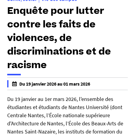
Enquête pour lutter
contre les faits de
violences, de
discriminations et de
racisme
h
Du 19 janvier 2026 au 01 mars 2026
t
f
t
a
Du 19 janvier au 1er mars 2026, l'ensemble des
p
l
étudiantes et étudiants de Nantes Université (dont
s
s
Centrale Nantes, l’École nationale supérieure
:
e
d'Architecture de Nantes, l’École des Beaux-Arts de
/
f
Nantes Saint-Nazaire, les instituts de formation du
/
a