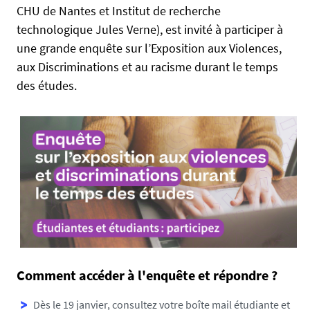
i
CHU de Nantes et Institut de recherche
l
n
technologique Jules Verne), est invité à participer à
s
s
une grande enquête sur l’Exposition aux Violences,
e
p
aux Discriminations et au racisme durant le temps
e
des études.
-
s
i
t
e
-
l
r
s
y
.
Comment accéder à l'enquête et répondre ?
u
n
Dès le 19 janvier, consultez votre boîte mail étudiante et
i