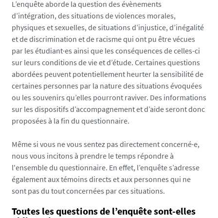
/
L’enquête aborde la question des évènements
p
d’intégration, des situations de violences morales,
h
physiques et sexuelles, de situations d’injustice, d’inégalité
o
et de discrimination et de racisme qui ont pu être vécues
t
par les étudiant·es ainsi que les conséquences de celles-ci
o
sur leurs conditions de vie et d’étude. Certaines questions
/
abordées peuvent potentiellement heurter la sensibilité de
2
certaines personnes par la nature des situations évoquées
0
ou les souvenirs qu’elles pourront raviver. Des informations
2
sur les dispositifs d’accompagnement et d’aide seront donc
6
proposées à la fin du questionnaire.
-
e
Même si vous ne vous sentez pas directement concerné·e,
n
nous vous incitons à prendre le temps répondre à
q
l'ensemble du questionnaire. En effet, l’enquête s’adresse
u
également aux témoins directs et aux personnes qui ne
e
sont pas du tout concernées par ces situations.
t
Toutes les questions de l’enquête sont-elles
e