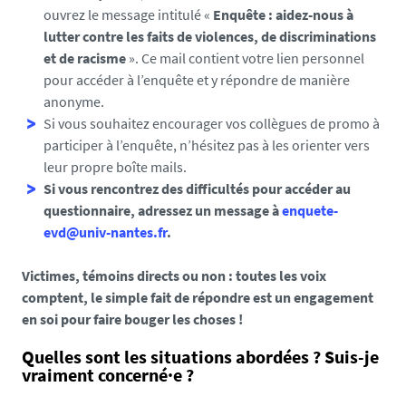
ouvrez le message intitulé «
Enquête : a
idez-nous
à
v
lutter contre les faits de violences, de discriminations
-
et de racisme
». Ce mail contient votre lien personnel
n
pour accéder à l’enquête et y répondre de manière
a
anonyme.
n
Si vous souhaitez encourager vos collègues de promo à
t
participer à l’enquête, n’hésitez pas à les orienter vers
e
leur propre boîte mails.
s
Si vous rencontrez des difficultés pour accéder au
.
questionnaire, adressez un message à
enquete-
f
evd@univ-nantes.fr
.
r
/
Victimes, témoins directs ou non : toutes les voix
m
comptent, le simple fait de répondre est un engagement
e
en soi pour faire bouger les choses !
d
i
Quelles sont les situations abordées ? Suis-je
a
vraiment concerné·e ?
s