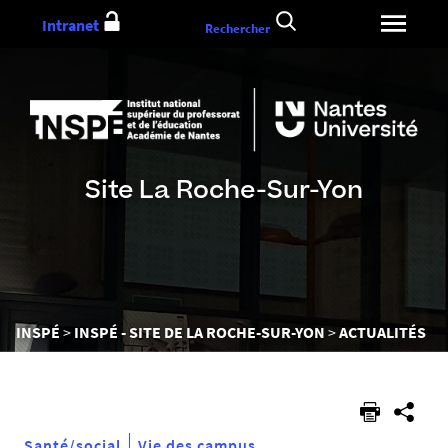
Aller
Intranet
Rechercher
au
contenu
Site La Roche-Sur-Yon
Vous
INSPÉ
INSPÉ - SITE DE LA ROCHE-SUR-YON
ACTUALITÉS
êtes
ici :
Santé/social
Vie des campus