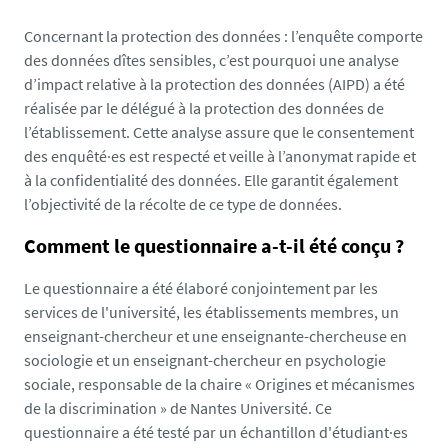
9
Concernant la protection des données : l’enquête comporte
0
des données dîtes sensibles, c’est pourquoi une analyse
0
d’impact relative à la protection des données (AIPD) a été
x
réalisée par le délégué à la protection des données de
4
l’établissement. Cette analyse assure que le consentement
8
des enquêté·es est respecté et veille à l’anonymat rapide et
0
à la confidentialité des données. Elle garantit également
p
l’objectivité de la récolte de ce type de données.
x
_
Comment le questionnaire a-t-il été conçu ?
1
7
Le questionnaire a été élaboré conjointement par les
6
services de l'université, les établissements membres, un
8
enseignant-chercheur et une enseignante-chercheuse en
8
sociologie et un enseignant-chercheur en psychologie
1
sociale, responsable de la chaire «
Origines et mécanismes
4
de la discrimination
» de Nantes Université. Ce
2
questionnaire a été testé par un échantillon d'étudiant·es