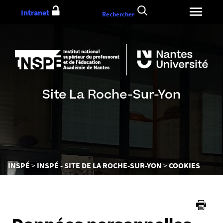
Aller
Intranet
Rechercher
au
contenu
Site La Roche-Sur-Yon
Vous
INSPÉ
INSPÉ - SITE DE LA ROCHE-SUR-YON
COOKIES
êtes
ici :