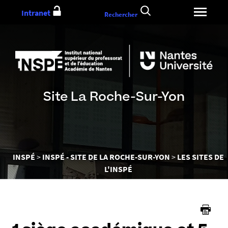
Aller
Intranet
Rechercher
au
contenu
Site La Roche-Sur-Yon
Vous
INSPÉ
INSPÉ - SITE DE LA ROCHE-SUR-YON
LES SITES DE
êtes
L'INSPÉ
ici :